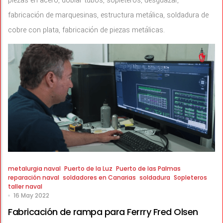
piezas en acero, doblar tubos, sopleteros, desguazar,
fabricación de marquesinas, estructura metálica, soldadura de
cobre con plata, fabricación de piezas metálicas.
metalurgia naval
Puerto de la Luz
Puerto de las Palmas
reparación naval
soldadores en Canarias
soldadura
Sopleteros
taller naval
16 May 2022
Fabricación de rampa para Ferrry Fred Olsen