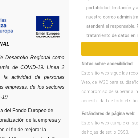
portabilidad, limitación 
nuestro correo administ
atenderá el responsable. 
tratamiento de datos en n
NAL
de Desarrollo Regional como
Notas sobre accesibilidad:
demia de COVID-19: Linea 2
Este sitio web sigue las rec
e la actividad de personas
Web, del W3C para su diseño
s empresas, de los sectores
compromiso de superar al me
D-19
accesibilidad de todo el siti
ria del Fondo Europeo de
Estándares de página web:
ionalización de la empresa y
Este sitio web cumple en s
 el fin de mejorar la
de hojas de estilo CSS3.