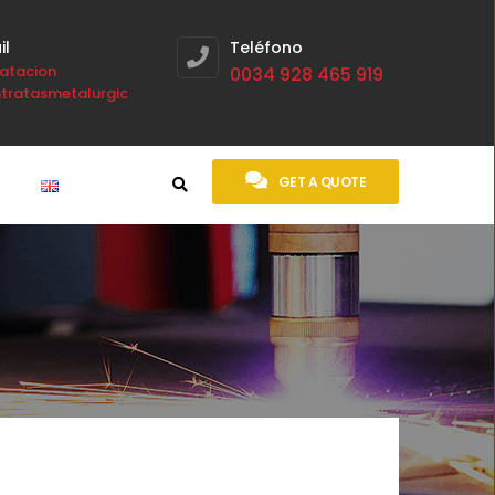
il
Teléfono
atacion
0034 928 465 919
tratasmetalurgicas.com
GET A QUOTE