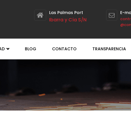
Las Palmas Port
E-ma
contr
Ibarra y Cía S/N
@con
DAD
BLOG
CONTACTO
TRANSPARENCIA