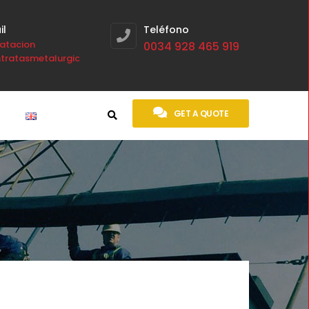
il
Teléfono
atacion
0034 928 465 919
tratasmetalurgicas.com
GET A QUOTE