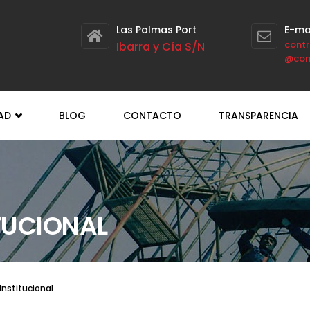
Las Palmas Port
E-ma
contr
Ibarra y Cía S/N
@con
DAD
BLOG
CONTACTO
TRANSPARENCIA
TUCIONAL
Institucional