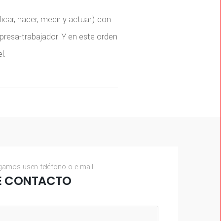
icar, hacer, medir y actuar) con
presa-trabajador. Y en este orden
l.
gamos usen teléfono o e-mail
E CONTACTO